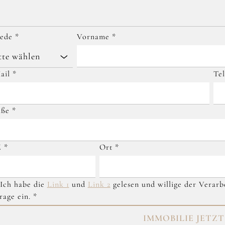
rede
*
Vorname
*
tte wählen
ail
*
Te
aße
*
Z
*
Ort
*
ch habe die
Link 1
und
Link 2
gelesen und willige der Verar
rage ein.
*
IMMOBILIE JETZ