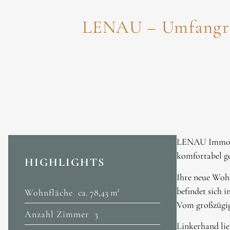
LENAU – Umfangre
LENAU Immobil
komfortabel g
HIGHLIGHTS
Ihre neue Wohn
befindet sich 
Wohnfläche
ca. 78,43 m²
Vom großzügig
Anzahl Zimmer
3
Linkerhand lie