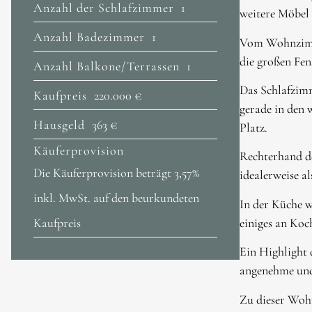
Anzahl der Schlafzimmer
1
weitere Möbel 
Anzahl Badezimmer
1
Vom Wohnzimmer
die großen Fen
Anzahl Balkone/Terrassen
1
Das Schlafzimm
Kaufpreis
220.000 €
gerade in den 
Hausgeld
363 €
Platz.
Käuferprovision
Rechterhand de
Die Käuferprovision beträgt 3,57%
idealerweise a
inkl. MwSt. auf den beurkundeten
In der Küche w
einiges an Koch
Kaufpreis
Ein Highlight 
angenehme und
Zu dieser Wohn