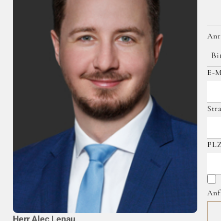
An
Bi
E-M
Str
PL
I
Anf
Herr Alec Lenau