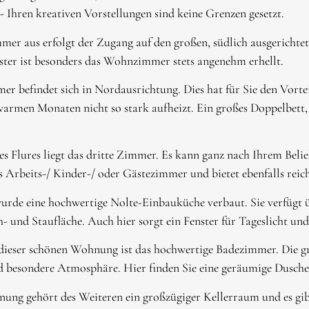
- Ihren kreativen Vorstellungen sind keine Grenzen gesetzt.
 aus erfolgt der Zugang auf den großen, südlich ausgerichtet
ster ist besonders das Wohnzimmer stets angenehm erhellt.
er befindet sich in Nordausrichtung. Dies hat für Sie den Vortei
warmen Monaten nicht so stark aufheizt. Ein großes Doppelbett, 
s Flures liegt das dritte Zimmer. Es kann ganz nach Ihrem Belie
ls Arbeits-/ Kinder-/ oder Gästezimmer und bietet ebenfalls reich
urde eine hochwertige Nolte-Einbauküche verbaut. Sie verfügt 
- und Staufläche. Auch hier sorgt ein Fenster für Tageslicht und 
dieser schönen Wohnung ist das hochwertige Badezimmer. Die gr
 besondere Atmosphäre. Hier finden Sie eine geräumige Dusche
ung gehört des Weiteren ein großzügiger Kellerraum und es gi