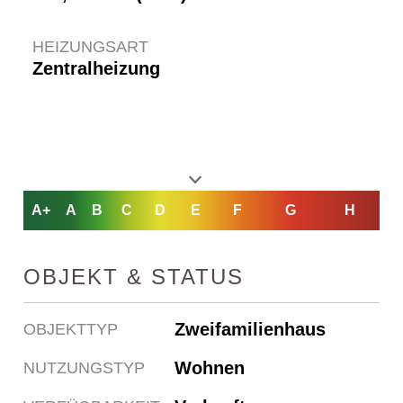
HEIZUNGSART
Zentralheizung
A+
A
B
C
D
E
F
G
H
OBJEKT & STATUS
Zweifamilienhaus
OBJEKTTYP
Wohnen
NUTZUNGSTYP