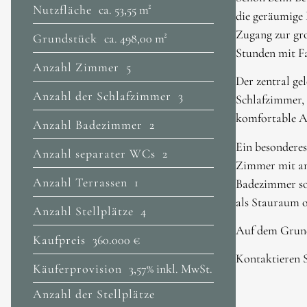
Nutzfläche
ca. 53,55 m²
die geräumige 
Zugang zur gro
Grundstück
ca. 498,00 m²
Stunden mit Fa
Anzahl Zimmer
5
Der zentral ge
Anzahl der Schlafzimmer
3
Schlafzimmer, 
komfortable Au
Anzahl Badezimmer
2
Ein besonderes
Anzahl separater WCs
2
Zimmer mit ang
Anzahl Terrassen
1
Badezimmer sow
als Stauraum o
Anzahl Stellplätze
4
Auf dem Grunds
Kaufpreis
360.000 €
Kontaktieren S
Käuferprovision
3,57% inkl. MwSt.
Anzahl der Stellplätze