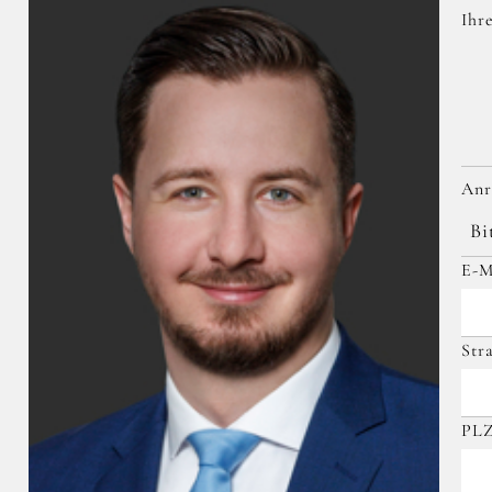
Ihr
An
Bi
E-M
Str
PL