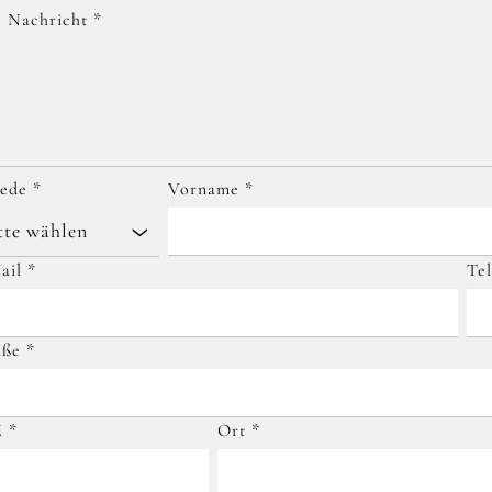
e Nachricht
*
rede
*
Vorname
*
tte wählen
ail
*
Te
aße
*
Z
*
Ort
*