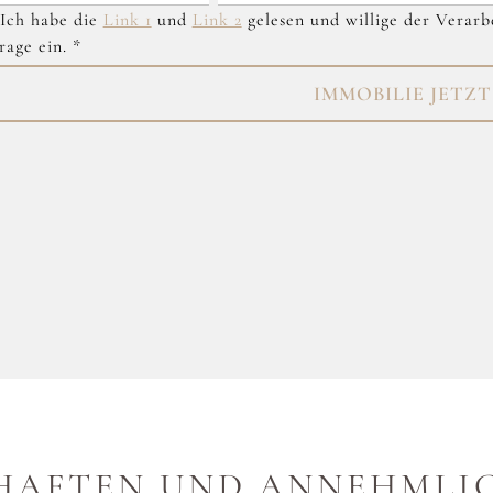
ch habe die
Link 1
und
Link 2
gelesen und willige der Verar
rage ein.
*
IMMOBILIE JETZ
HAFTEN UND ANNEHMLI