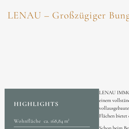
LENAU – Großzügiger Bungal
LENAU IMMOBIL
einem vollstän
HIGHLIGHTS
vollausgebaute
Flächen bietet
Wohnfläche
ca. 168,84 m²
Schon beim Bet