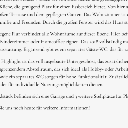
Küche, die genügend Platz für einen Essbereich bietet. Von hi
ßen Terrasse und dem gepflegten Garten. Das Wohnzimmer ist ei
milie und Freunden. Durch die großen Fenster wird das Haus st
legene Flur verbindet alle Wohnräume auf dieser Ebene. Hier befi
Kinderzimmer oder Homeoffice eignen. Das 2018 vollständig mod
sstattung. Ergänzend gibt es ein separates Gäste-WC, das für z
 Highlight ist das vollausgebaute Untergeschoss, das zusätzlich
renzendem Abstellraum, das sich ideal als Hobby- oder Arbeits
ie ein separates WC sorgen für hohe Funktionalität. Zusätzlich
der für individuelle Nutzungsmöglichkeiten dienen.
tück befinden sich eine Garage und 3 weitere Stellplätze für Pk
ie uns noch heute für weitere Informationen!