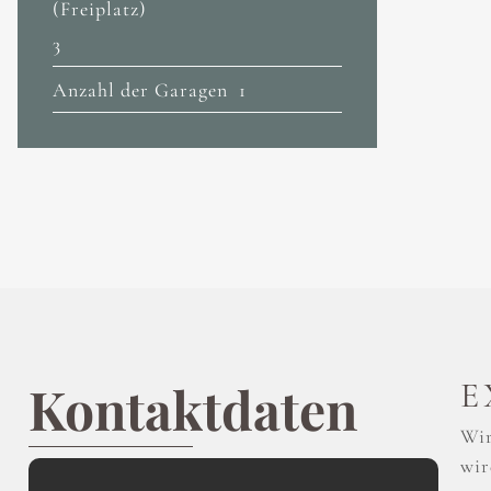
(Freiplatz)
3
Anzahl der Garagen
1
Kontaktdaten
E
Wir
wir