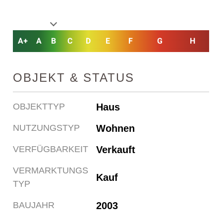
A+
A
B
C
D
E
F
G
H
OBJEKT & STATUS
Haus
OBJEKTTYP
Wohnen
NUTZUNGSTYP
Verkauft
VERFÜGBARKEIT
VERMARKTUNGS
Kauf
TYP
2003
BAUJAHR